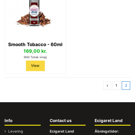
Smooth Tobacco - 60ml
169,00 kr.
Mild Tobak smag
View
1
2
Info
Contact us
Ecigaret Land
Levering
Ecigaret Land
Åbningstider: