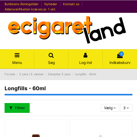
Butikkens Åbningstider
Nyheder
Kontakt os
Aldersverifikation kræves pr. 1 okt.
0
Menu
Søg
Log ind
Indkøbskurv
Forside
E juice / E væsker
Dampklar E juice
Longfills - 60ml
Longfills - 60ml
Filtrer
Vælg
3