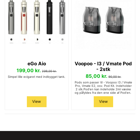
eGo Aio
Voopoo - I3 / Vmate Pod
- 2stk
199,00 kr.
239,00 kr.
85,00 kr.
Simpel lille ecigaret med indbygget tank.
90,00 kr.
Pods som passer til - Voopoo I3 / Vmate
Pro, Vmate E2, osv. Pod Kit. Indeholder
2 stk.Pod'en kan indeholde 2ml væske
og påfyldes fra den ene side af Pod'en.
View
View