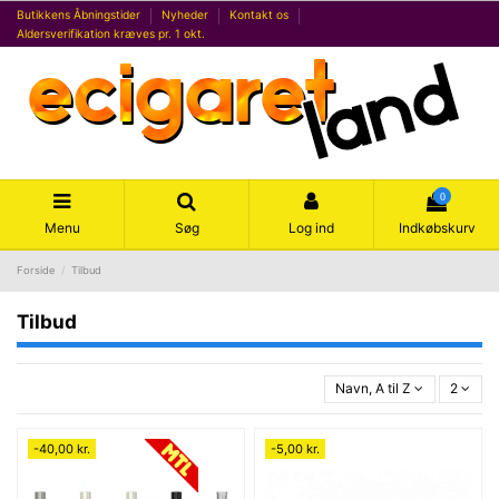
Butikkens Åbningstider
Nyheder
Kontakt os
Aldersverifikation kræves pr. 1 okt.
0
Menu
Søg
Log ind
Indkøbskurv
Forside
Tilbud
Tilbud
Navn, A til Z
2
-40,00 kr.
-5,00 kr.