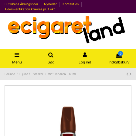
Butikkens Åbningstider
Nyheder
Kontakt os
Aldersverifikation kræves pr. 1 okt.
0
Menu
Søg
Log ind
Indkøbskurv
Forside
E juice / E væsker
Mint Tobacco - 60ml