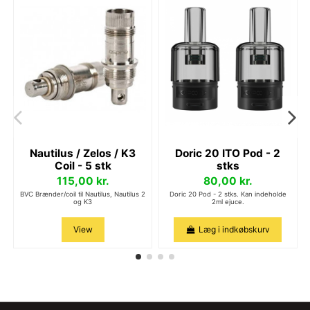
Nautilus / Zelos / K3
Doric 20 ITO Pod - 2
Coil - 5 stk
stks
115,00 kr.
80,00 kr.
BVC Brænder/coil til Nautilus, Nautilus 2
Doric 20 Pod - 2 stks. Kan indeholde
og K3
2ml ejuce.
View
Læg i indkøbskurv