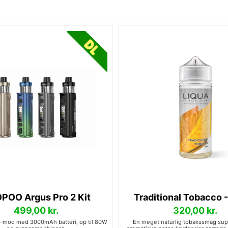
POO Argus Pro 2 Kit
Traditional Tobacco 
499,00 kr.
320,00 kr.
d-mod med 3000mAh batteri, op til 80W
En meget naturlig tobakssmag su