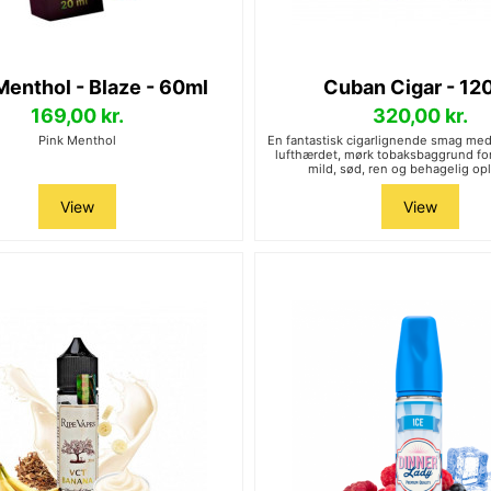
Menthol - Blaze - 60ml
Cuban Cigar - 12
169,00 kr.
320,00 kr.
Pink Menthol
En fantastisk cigarlignende smag med 
lufthærdet, mørk tobaksbaggrund for
mild, sød, ren og behagelig op
View
View