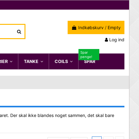
Indkøbskurv
/
Empty
Log ind
Spar
penge!
RIER
TANKE
COILS
SPAR
garet. Der skal ikke blandes noget sammen, det skal bare