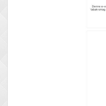
Denne e-væ
tabak-smag i