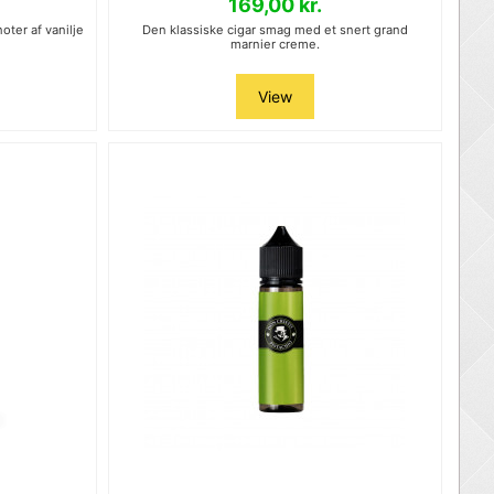
169,00 kr.
oter af vanilje
Den klassiske cigar smag med et snert grand
marnier creme.
View