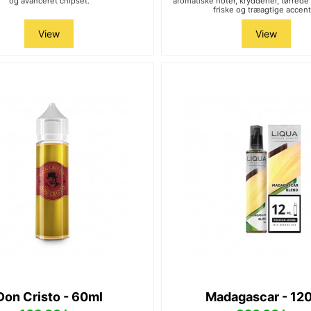
og avanceret chipset.
aromatiske noter, krydderier, tørrede f
friske og træagtige accent
View
View
Don Cristo - 60ml
Madagascar - 12