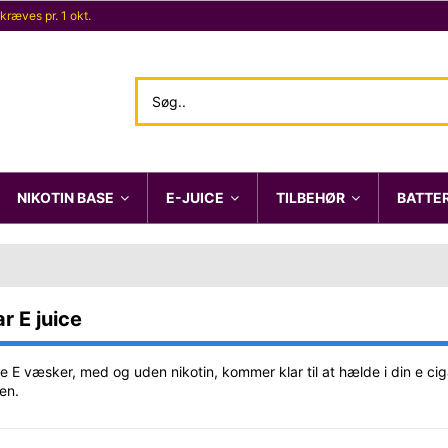
 kræves pr. 1 okt.
NIKOTIN BASE
E-JUICE
TILBEHØR
BATTE
r E juice
e E væsker, med og uden nikotin, kommer klar til at hælde i din e ci
ken.