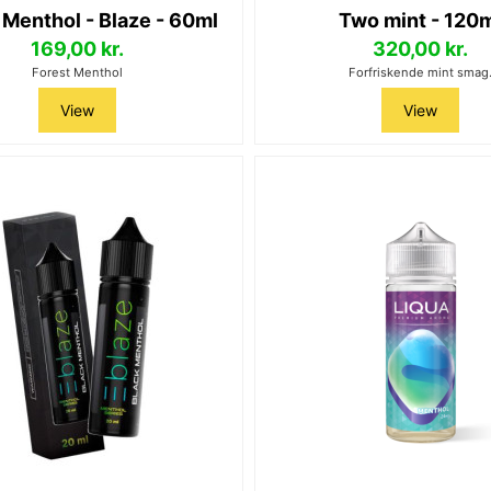
 Menthol - Blaze - 60ml
Two mint - 120
169,00 kr.
320,00 kr.
Forest Menthol
Forfriskende mint smag
View
View