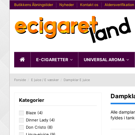
Butikkens Åbningstider
Nyheder
Kontakt os
Aldersverifikation
E-CIGARETTER
UNIVERSAL AROMA
Forside
E juice / E væsker
Dampklar E juice
Dampkla
Kategorier
Alle damplar
Blaze
(4)
fyldes i tan
Dinner Lady
(4)
Don Cristo
(8)
Liqua-ejuice
(9)