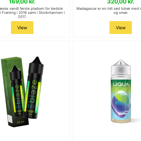
169,00 kr.
320,00 kr.
ske vandt første pladsen for bedste
Madagascar er en lidt sød tobak med n
 Frankrig i 2016 samt i Storbritannien i
og smør.
2017.
View
View