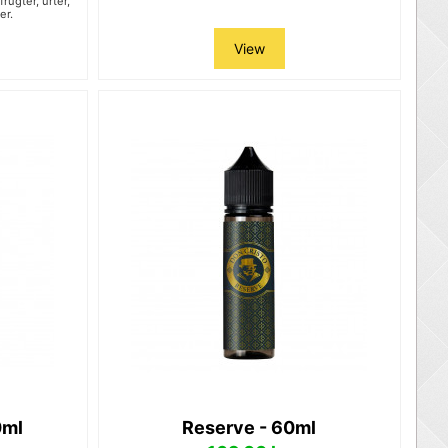
rugter, urter,
er.
View
0ml
Reserve - 60ml