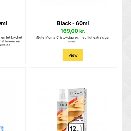
0ml
Black - 60ml
169,00 kr.
en let krydret
Ægte Monte Cristo-cigarer, med lidt extra cigar
 at levere en
smag.
levelse.
View