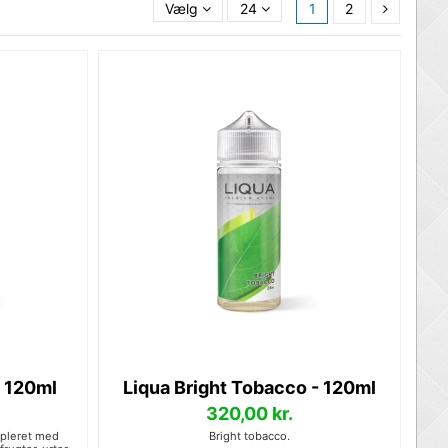
Vælg
24
1
2
- 120ml
Liqua Bright Tobacco - 120ml
320,00 kr.
ppleret med
Bright tobacco.