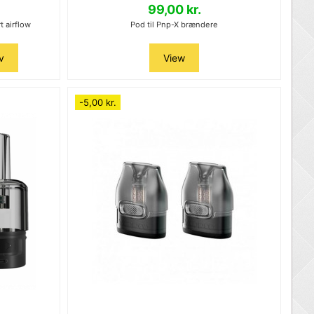
99,00 kr.
t airflow
Pod til Pnp-X brændere
v
View
-5,00 kr.