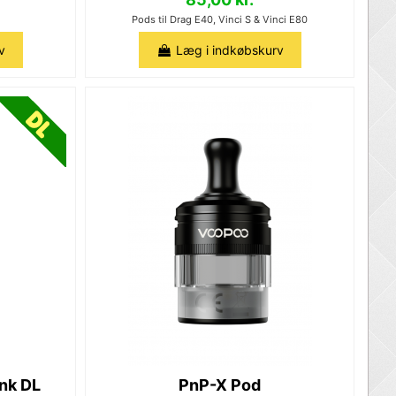
Pods til Drag E40, Vinci S & Vinci E80
v
Læg i indkøbskurv
nk DL
PnP-X Pod