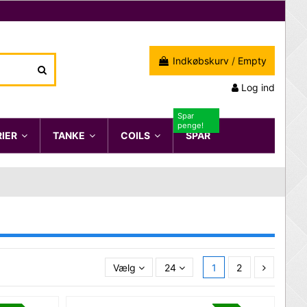
Indkøbskurv
/
Empty
Log ind
Spar
penge!
RIER
TANKE
COILS
SPAR
Vælg
24
1
2