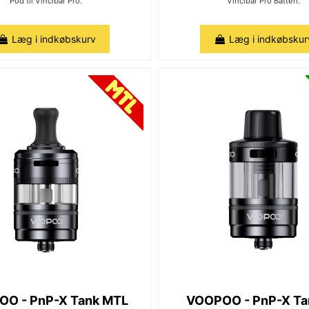
Pod til Vincibar Pro.
Vincibar Pro Batteri.
Læg i indkøbskurv
Læg i indkøbskur
O - PnP-X Tank MTL
VOOPOO - PnP-X Ta