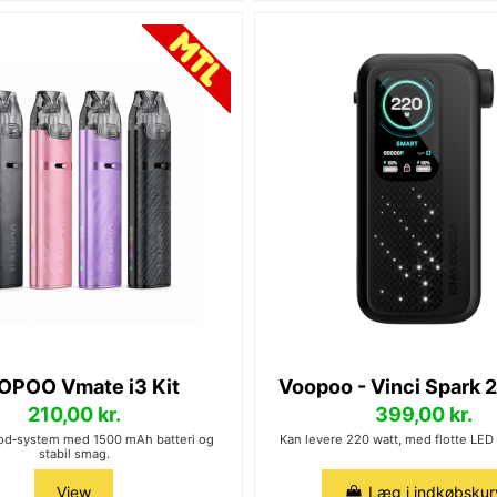
OPOO Vmate i3 Kit
Voopoo - Vinci Spark 
210,00 kr.
399,00 kr.
od‑system med 1500 mAh batteri og
Kan levere 220 watt, med flotte LED
stabil smag.
View
Læg i indkøbskur