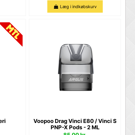
Læg i indkøbskurv
eri
Voopoo Drag Vinci E80 / Vinci S
PNP-X Pods - 2 ML
85,00 kr.