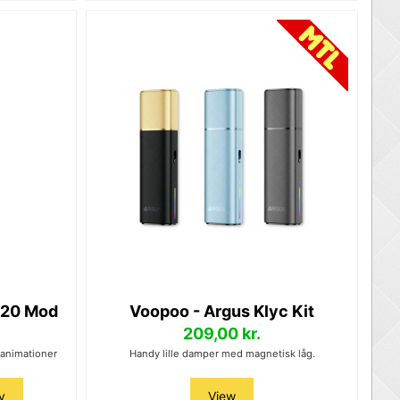
220 Mod
Voopoo - Argus Klyc Kit
209,00 kr.
 animationer
Handy lille damper med magnetisk låg.
v
View