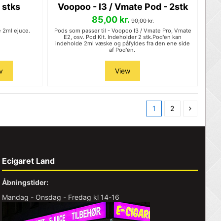
 stks
Voopoo - I3 / Vmate Pod - 2stk
85,00 kr.
90,00 kr.
e 2ml ejuce.
Pods som passer til - Voopoo I3 / Vmate Pro, Vmate
E2, osv. Pod Kit. Indeholder 2 stk.Pod'en kan
indeholde 2ml væske og påfyldes fra den ene side
af Pod'en.
v
View
1
2
Ecigaret Land
Åbningstider:
Mandag - Onsdag - Fredag kl 14-16