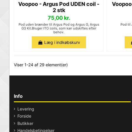
Voopoo - Argus Pod UDEN coil -
Voopoo 
2 stk
75,00 kr.
Pod uden brænder til Argus Pod og Argus G, Argus
Pod til
G3 Kit.Bruger ITO coils, som kan udskiftes efter
behov.
Læg i indkøbskurv
Viser 1-24 af 29 element(er)
Info
Levering
Forside
Butikker
Handelsbetingelser