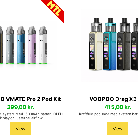
 VMATE Pro 2 Pod Kit
VOOPOO Drag X3 
299,00 kr.
415,00 kr.
d-system med 1500mAh batteri, OLED-
Kraftfuld pod‑mod med ekstern batt
isplay og justerbar airflow.
View
View