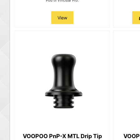
Pod til Vincibar Pro.
View
VOOPOO PnP-X MTL Drip Tip
VOOPO