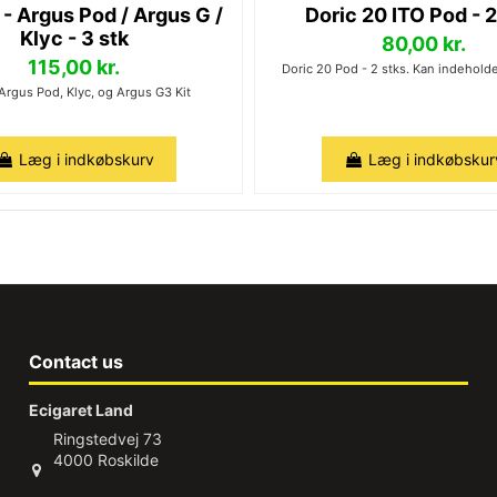
- Argus Pod / Argus G /
Doric 20 ITO Pod - 2
Klyc - 3 stk
80,00 kr.
115,00 kr.
Doric 20 Pod - 2 stks. Kan indehold
 Argus Pod, Klyc, og Argus G3 Kit
Læg i indkøbskurv
Læg i indkøbskur
Contact us
Ecigaret Land
Ringstedvej 73
4000 Roskilde