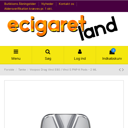
Butikkens Åbningstider
Nyheder
Kontakt os
Aldersverifikation kræves pr. 1 okt.
0
Menu
Søg
Log ind
Indkøbskurv
Forside
Tanke
Voopoo Drag Vinci E80 / Vinci S PNP-X Pods - 2 ML