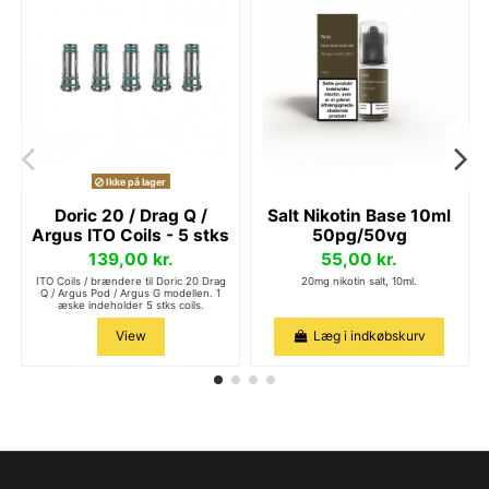
Ikke på lager
Doric 20 / Drag Q /
Salt Nikotin Base 10ml
Argus ITO Coils - 5 stks
50pg/50vg
139,00 kr.
55,00 kr.
ITO Coils / brændere til Doric 20 Drag
20mg nikotin salt, 10ml.
Q / Argus Pod / Argus G modellen. 1
æske indeholder 5 stks coils.
View
Læg i indkøbskurv