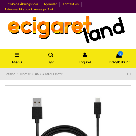
Butikkens Åbningstider
Nyheder
Kontakt os
Aldersverifikation kræves pr. 1 okt.
0
Menu
Søg
Log ind
Indkøbskurv
Forside
Tilbehør
USB-C kabel 1 Meter