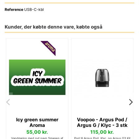
Reference
USB-C-kbl
Kunder, der købte denne vare, købte også
Icy green summer
Voopoo - Argus Pod /
Aroma
Argus G / Klyc - 3 stk
55,00 kr.
115,00 kr.
Vandmelon med nyt navn.Smagen af
Pod til Argus Pod, Klyc, og Argus G3 Kit