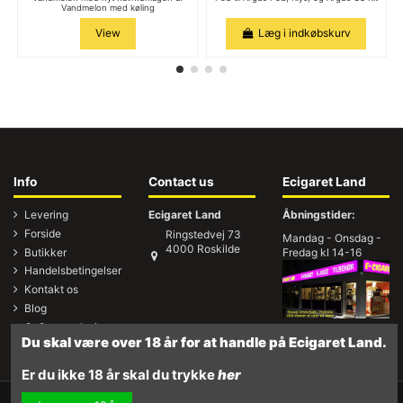
Vandmelon med køling
View
Læg i indkøbskurv
Info
Contact us
Ecigaret Land
Levering
Ecigaret Land
Åbningstider:
Forside
Ringstedvej 73
Mandag - Onsdag -
4000 Roskilde
Butikker
Fredag kl 14-16
Handelsbetingelser
Kontakt os
Blog
Co2 neutralt site
Du skal være over 18 år for at handle på Ecigaret Land.
Er du ikke 18 år skal du trykke
her