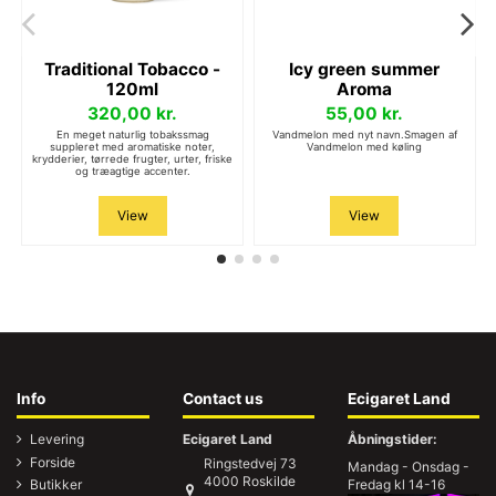
Traditional Tobacco -
Icy green summer
120ml
Aroma
320,00 kr.
55,00 kr.
En meget naturlig tobakssmag
Vandmelon med nyt navn.Smagen af
suppleret med aromatiske noter,
Vandmelon med køling
krydderier, tørrede frugter, urter, friske
og træagtige accenter.
View
View
Info
Contact us
Ecigaret Land
Levering
Ecigaret Land
Åbningstider:
Forside
Ringstedvej 73
Mandag - Onsdag -
4000 Roskilde
Butikker
Fredag kl 14-16