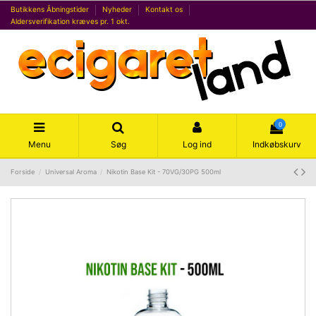
Butikkens Åbningstider
Nyheder
Kontakt os
Aldersverifikation kræves pr. 1 okt.
0
Menu
Søg
Log ind
Indkøbskurv
Forside
Universal Aroma
Nikotin Base Kit - 70VG/30PG 500ml