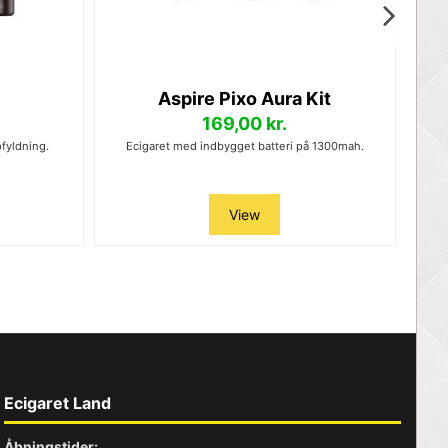
Aspire Pixo Aura Kit
169,00 kr.
fyldning.
Ecigaret med indbygget batteri på 1300mah.
Nikot
View
Ecigaret Land
Åbningstider: