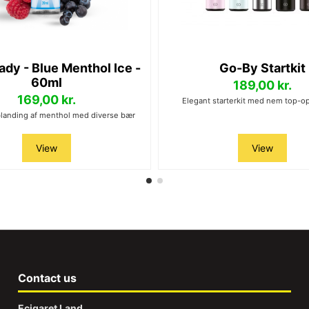
ady - Blue Menthol Ice -
Go-By Startkit
60ml
189,00 kr.
169,00 kr.
Elegant starterkit med nem top-op
 blanding af menthol med diverse bær
View
View
Contact us
Ecigaret Land