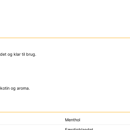
et og klar til brug.
ikotin og aroma.
Menthol
Færdigblandet