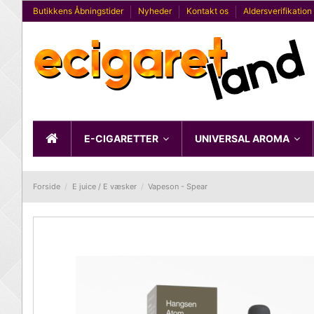
Butikkens Åbningstider
Nyheder
Kontakt os
Aldersverifikation
E-CIGARETTER
UNIVERSAL AROMA
Forside
E juice / E væsker
Vapeson - Spear