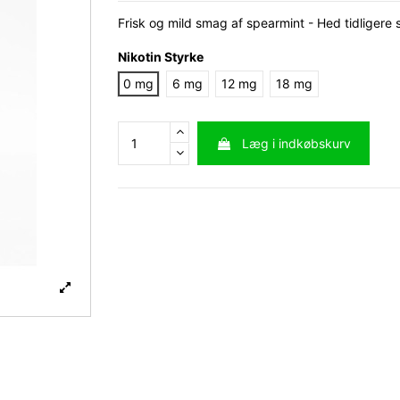
Frisk og mild smag af spearmint - Hed tidligere
Nikotin Styrke
0 mg
6 mg
12 mg
18 mg
Læg i indkøbskurv