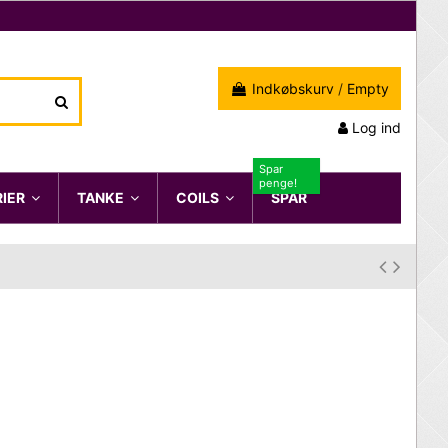
Indkøbskurv
/
Empty
Log ind
Spar
penge!
RIER
TANKE
COILS
SPAR