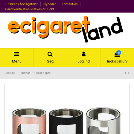
Butikkens Åbningstider
Nyheder
Kontakt os
Aldersverifikation kræves pr. 1 okt.
0
Menu
Søg
Log ind
Indkøbskurv
Forside
Tilbehør
PockeX glas