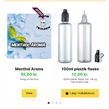
Menthol Aroma
100ml plastik flaske
55,00 kr.
12,00 kr.
Smag af menthol
100ml plastik flaske inkl. nål og
børnesikret låg.
View
Læg i indkøbskurv