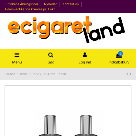
Butikkens Åbningstider
Nyheder
Kontakt os
Aldersverifikation kræves pr. 1 okt.
0
Menu
Søg
Log ind
Indkøbskurv
Forside
Tanke
Doric 20 ITO Pod - 2 stks