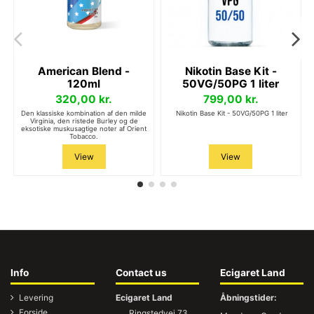
American Blend -
Nikotin Base Kit -
120ml
50VG/50PG 1 liter
320,00 kr.
799,00 kr.
Den klassiske kombination af den milde
Nikotin Base Kit - 50VG/50PG 1 liter
Virginia, den ristede Burley og de
eksotiske muskusagtige noter af Orient
Tobacco.
View
View
Info
Contact us
Ecigaret Land
Levering
Ecigaret Land
Åbningstider:
Forside
Ringstedvej 73